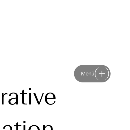
Menü
ative
nation