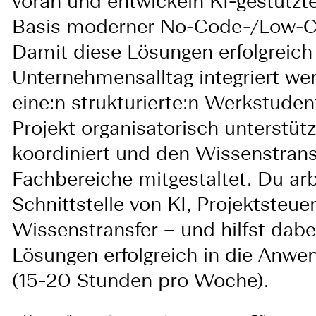
voran und entwickeln KI-gestützt
Basis moderner No-Code-/Low-C
Damit diese Lösungen erfolgreich
Unternehmensalltag integriert we
eine:n strukturierte:n Werkstudent
Projekt organisatorisch unterstüt
koordiniert und den Wissenstransf
Fachbereiche mitgestaltet. Du arb
Schnittstelle von KI, Projektsteu
Wissenstransfer – und hilfst dabei
Lösungen erfolgreich in die Anwe
(15-20 Stunden pro Woche).