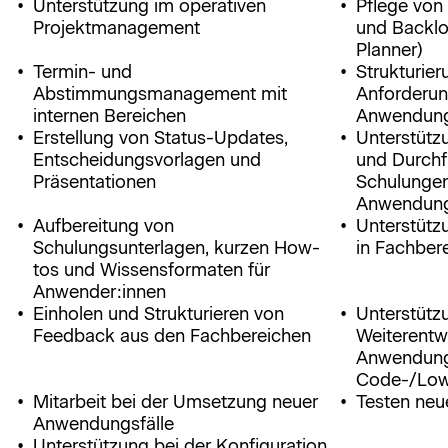
Unterstützung im operativen
Pflege von
Projektmanagement
und Backlog
Planner)
Termin- und
Strukturier
Abstimmungsmanagement mit
Anforderu
internen Bereichen
Anwendung
Erstellung von Status-Updates,
Unterstütz
Entscheidungsvorlagen und
und Durchf
Präsentationen
Schulungen
Anwendung
Aufbereitung von
Unterstütz
Schulungsunterlagen, kurzen How-
in Fachber
tos und Wissensformaten für
Anwender:innen
Einholen und Strukturieren von
Unterstütz
Feedback aus den Fachbereichen
Weiterentw
Anwendung
Code-/Low
Mitarbeit bei der Umsetzung neuer
Testen neu
Anwendungsfälle
Unterstützung bei der Konfiguration