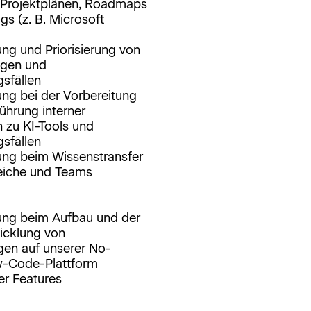
 Projektplänen, Roadmaps
s (z. B. Microsoft
ung und Priorisierung von
ngen und
sfällen
ung bei der Vorbereitung
ührung interner
 zu KI-Tools und
sfällen
ung beim Wissenstransfer
eiche und Teams
ung beim Aufbau und der
icklung von
en auf unserer No-
-Code-Plattform
er Features