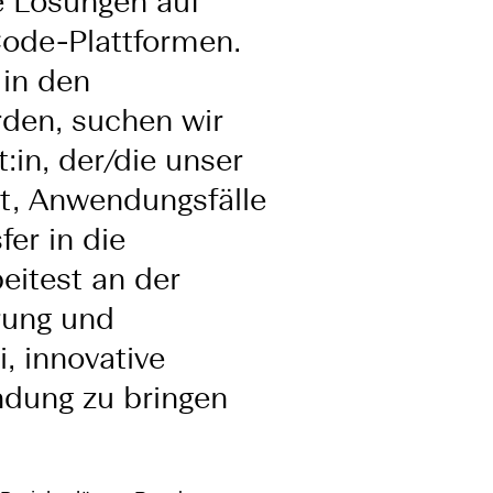
e Lösungen auf
ode-Plattformen.
 in den
rden, suchen wir
:in, der/die unser
zt, Anwendungsfälle
er in die
eitest an der
erung und
, innovative
ndung zu bringen