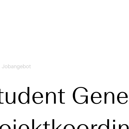
Jobangebot
udent Gener
rojektkoordi